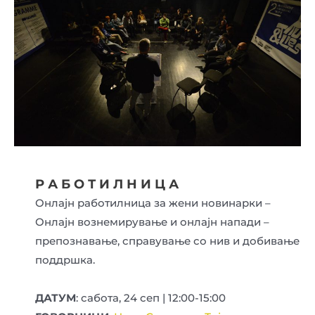
Р А Б О Т И Л Н И Ц А
Онлајн работилница за жени новинарки –
Онлајн вознемирување и онлајн напади –
препознавање, справување со нив и добивање
поддршка.
ДАТУМ
: сабота, 24 сеп | 12:00-15:00