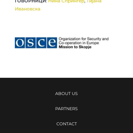
ГОВОРНИЦИ
:
Нина Спрингер
,
Тијана
Ивановска
ABOUT US
PARTNERS
CONTACT