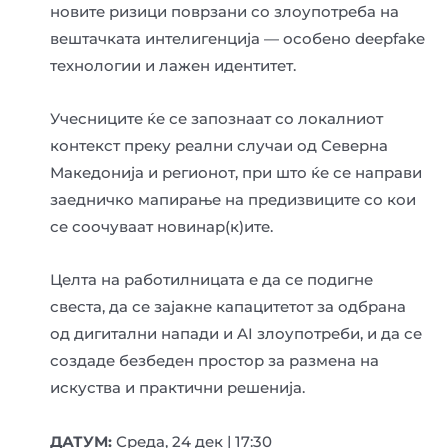
новите ризици поврзани со злоупотреба на
вештачката интелигенција — особено deepfake
технологии и лажен идентитет.
Учесниците ќе се запознаат со локалниот
контекст преку реални случаи од Северна
Македонија и регионот, при што ќе се направи
заедничко мапирање на предизвиците со кои
се соочуваат новинар(к)ите.
Целта на работилницата е да се подигне
свеста, да се зајакне капацитетот за одбрана
од дигитални напади и AI злоупотреби, и да се
создаде безбеден простор за размена на
искуства и практични решенија.
ДАТУМ:
Среда, 24 дек | 17:30