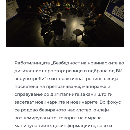
Работилницата „Безбедност на новинарките во
дигиталниот простор: ризици и одбрана од ВИ
злоупотреби“ е интерактивна тренинг-сесија
посветена на препознавање, мапирање и
справување со дигиталните закани што ги
засегаат новинарките и новинарите. Во фокус
се родово базираното насилство, онлајн
вознемирувањето, говорот на омраза,
манипулациите, дезинформациите, како и