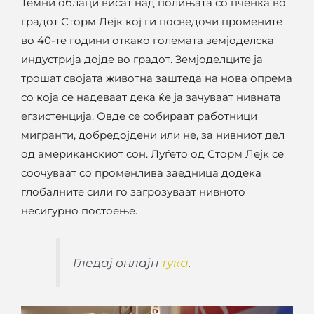
Темни облаци висат над полињата со пченка во
градот Сторм Лејк кој ги посведочи промените
во 40-те години откако големата земјоделска
индустрија дојде во градот. Земјоделците ја
трошат својата животна заштеда на нова опрема
со која се надеваат дека ќе ја зачуваат нивната
егзистенција. Овде се собираат работници
мигранти, добредојдени или не, за нивниот дел
од американскиот сон. Луѓето од Сторм Лејк се
соочуваат со променлива заедница додека
глобалните сили го загрозуваат нивното
несигурно постоење.
Гледај онлајн
тука
.