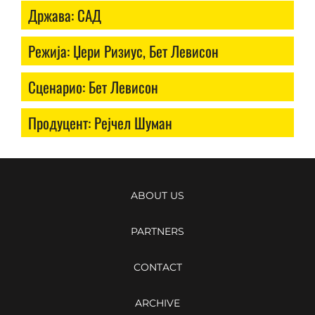
Држава: САД
Режија: Џери Ризиус, Бет Левисон
Сценарио: Бет Левисон
Продуцент: Рејчел Шуман
ABOUT US
PARTNERS
CONTACT
ARCHIVE